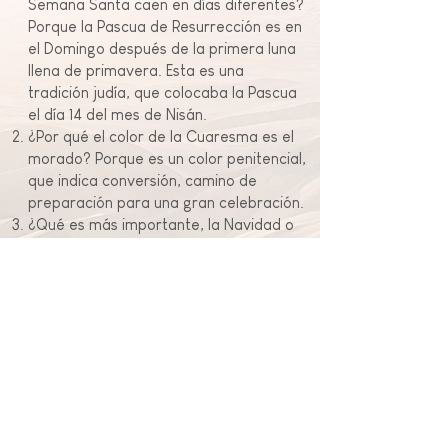
Semana Santa caen en días diferentes?
Porque la Pascua de Resurrección es en
el Domingo después de la primera luna
llena de primavera. Esta es una
tradición judía, que colocaba la Pascua
el día 14 del mes de Nisán.
¿Por qué el color de la Cuaresma es el
morado? Porque es un color penitencial,
que indica conversión, camino de
preparación para una gran celebración.
¿Qué es más importante, la Navidad o
la Pascua? La Pascua es más
importante, seguida de
Navidad
. ¿Por
qué? Porque con la Resurrección queda
claro que Jesús no sólo es hombre, sino
hombre y Dios.
Abstinencia de carne los viernes de
Cuaresma. No comemos carne como
señal de pobreza. Aunque aquí el
pescado suele ser un poco más caro
que la carne, en muchos países no es