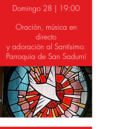
Domingo 28 | 19:00
Oración, música en
directo
y adoración al Santísimo.
Parroquia de San Sadurní