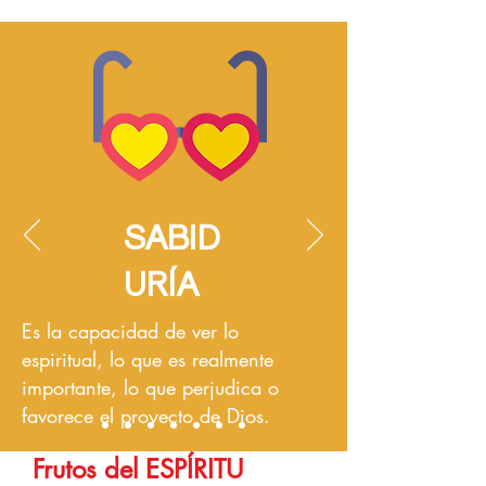
SABID
URÍA
Es la capacidad de ver lo
espiritual, lo que es realmente
importante, lo que perjudica o
favorece el proyecto de Dios.
Frutos del ESPÍRITU